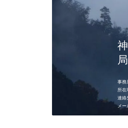
​
局
お問合せ
Contact us
事務
所在
連絡
メー