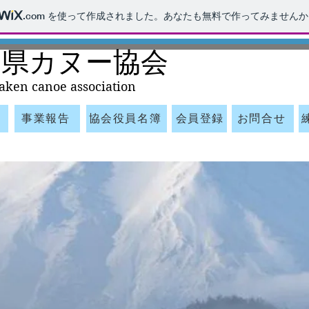
.com
を使って作成されました。あなたも無料で作ってみませんか
川県カヌー協会
aken ca
noe association​
事業報告
協会役員名簿
会員登録
お問合せ