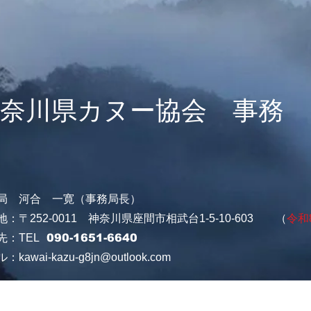
神奈川県カヌー協会 事務
局 河合 一寛（事務局長）
地：〒252-0011 神奈川県座間市相武台1-5-10-603 （
令和
先：TEL
090-1651-6640
ル：
kawai-kazu-g8jn@outlook.com